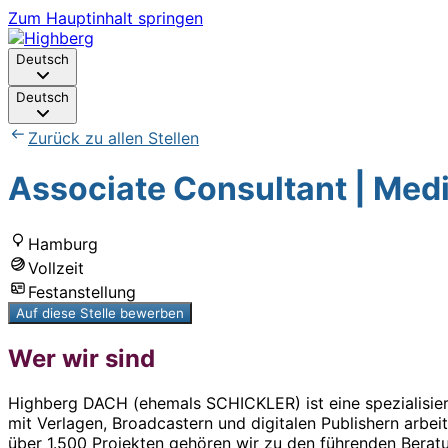
Zum Hauptinhalt springen
Deutsch
Deutsch
Zurück zu allen Stellen
Associate Consultant | Med
Hamburg
Vollzeit
Festanstellung
Auf diese Stelle bewerben
Wer wir sind
Highberg DACH (ehemals SCHICKLER) ist eine spezialisie
mit Verlagen, Broadcastern und digitalen Publishern arbei
über 1.500 Projekten gehören wir zu den führenden Berat