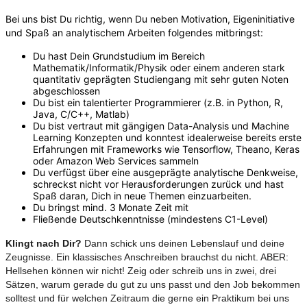
Bei uns bist Du richtig, wenn Du neben Motivation, Eigeninitiative
und Spaß an analytischem Arbeiten folgendes mitbringst:
Du hast Dein Grundstudium im Bereich
Mathematik/Informatik/Physik oder einem anderen stark
quantitativ geprägten Studiengang mit sehr guten Noten
abgeschlossen
Du bist ein talentierter Programmierer (z.B. in Python, R,
Java, C/C++, Matlab)
Du bist vertraut mit gängigen Data-Analysis und Machine
Learning Konzepten und konntest idealerweise bereits erste
Erfahrungen mit Frameworks wie Tensorflow, Theano, Keras
oder Amazon Web Services sammeln
Du verfügst über eine ausgeprägte analytische Denkweise,
schreckst nicht vor Herausforderungen zurück und hast
Spaß daran, Dich in neue Themen einzuarbeiten.
Du bringst mind. 3 Monate Zeit mit
Fließende Deutschkenntnisse (mindestens C1-Level)
Klingt nach Dir?
Dann schick uns deinen Lebenslauf und deine
Zeugnisse. Ein klassisches Anschreiben brauchst du nicht. ABER:
Hellsehen können wir nicht! Zeig oder schreib uns in zwei, drei
Sätzen, warum gerade du gut zu uns passt und den Job bekommen
solltest und für welchen Zeitraum die gerne ein Praktikum bei uns