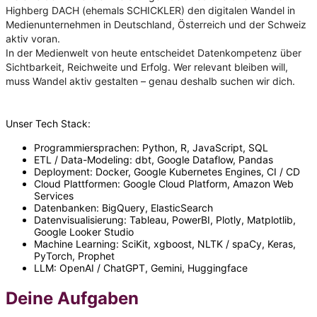
Highberg DACH (ehemals SCHICKLER) den digitalen Wandel in
Medienunternehmen in Deutschland, Österreich und der Schweiz
aktiv voran.
In der Medienwelt von heute entscheidet Datenkompetenz über
Sichtbarkeit, Reichweite und Erfolg. Wer relevant bleiben will,
muss Wandel aktiv gestalten – genau deshalb suchen wir dich.
Unser Tech Stack:
Programmiersprachen: Python, R, JavaScript, SQL
ETL / Data-Modeling: dbt, Google Dataflow, Pandas
Deployment: Docker, Google Kubernetes Engines, CI / CD
Cloud Plattformen: Google Cloud Platform, Amazon Web
Services
Datenbanken: BigQuery, ElasticSearch
Datenvisualisierung: Tableau, PowerBI, Plotly, Matplotlib,
Google Looker Studio
Machine Learning: SciKit, xgboost, NLTK / spaCy, Keras,
PyTorch, Prophet
LLM: OpenAI / ChatGPT, Gemini, Huggingface
Deine Aufgaben