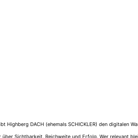
eibt Highberg DACH (ehemals SCHICKLER) den digitalen Wan
ber Sichtbarkeit, Reichweite und Erfolg. Wer relevant ble